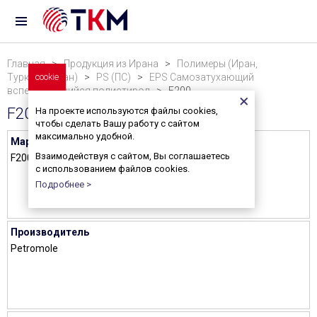
Главная
>
Продукция из Ирана
>
Полимеры (Иран,
Туркменистан)
cookie
>
PS (ПС)
>
EPS Самозатухающий
вспенивающийся полистирол
> F200
F200
На проекте используются файлы cookies,
чтобы сделать Вашу работу с сайтом
максимально удобной.
Марка
Взаимодействуя с сайтом, Вы соглашаетесь
F200
с использованием файлов cookies.
Подробнее >
Производитель
Petromole