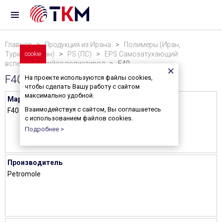
Главная
>
Продукция из Ирана
>
Полимеры (Иран,
Туркменистан)
cookie
>
PS (ПС)
>
EPS Самозатухающий
вспенивающийся полистирол
> F40
F40
На проекте используются файлы cookies,
чтобы сделать Вашу работу с сайтом
максимально удобной.
Марка
Взаимодействуя с сайтом, Вы соглашаетесь
F40
с использованием файлов cookies.
Подробнее >
Производитель
Petromole