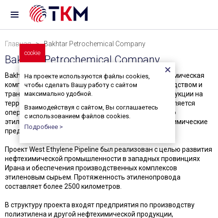
Главная
> Bakhtar Petrochemical Company
cookie
Bakhtar Petrochemical Company
Bakhtar Petrochemical Company — иранская нефтехимическая
На проекте используются файлы cookies,
компания, деятельность которой связана с производством и
чтобы сделать Вашу работу с сайтом
транспортировкой этилена и нефтехимической продукции на
максимально удобной.
территории западных регионов Ирана. Компания является
Взаимодействуя с сайтом, Вы соглашаетесь
оператором West Ethylene Pipeline — магистрального
с использованием файлов cookies.
этиленопровода, обеспечивающего сырьем нефтехимические
Подробнее >
предприятия западной части страны.
Проект West Ethylene Pipeline был реализован с целью развития
нефтехимической промышленности в западных провинциях
Ирана и обеспечения производственных комплексов
этиленовым сырьем. Протяженность этиленопровода
составляет более 2500 километров.
В структуру проекта входят предприятия по производству
полиэтилена и другой нефтехимической продукции,