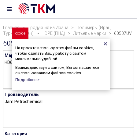
Главная
>
Продукция из Ирана
>
Полимеры (Иран,
Туркменистан)
cookie
>
HDPE (ПНД)
>
Литьевые марки
> 60507UV
60507UV
На проекте используются файлы cookies,
чтобы сделать Вашу работу с сайтом
Марка
максимально удобной.
HD60507UV
Взаимодействуя с сайтом, Вы соглашаетесь
с использованием файлов cookies.
Подробнее >
Производитель
Jam Petrochemical
Категория