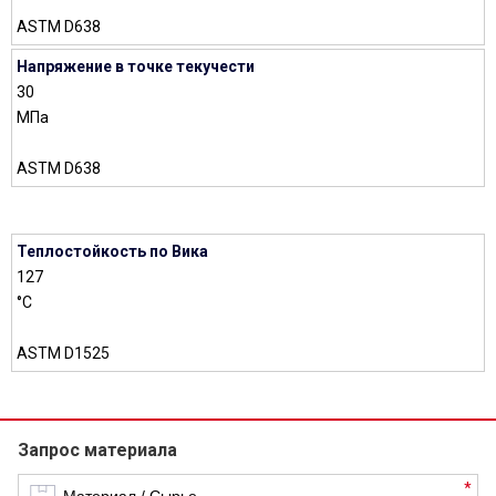
ASTM D638
Напряжение в точке текучести
30
МПа
ASTM D638
Теплостойкость по Вика
127
°C
ASTM D1525
Запрос материала
*