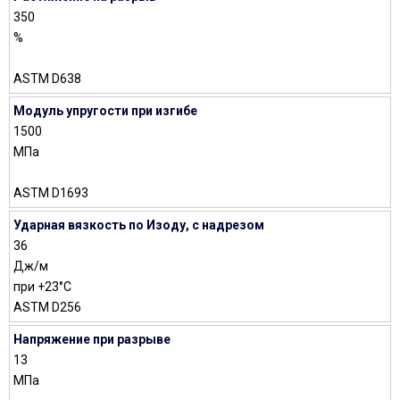
350
%
ASTM D638
Модуль упругости при изгибе
1500
МПа
ASTM D1693
Ударная вязкость по Изоду, с надрезом
36
Дж/м
при +23°C
ASTM D256
Напряжение при разрыве
13
МПа