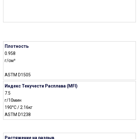
Плотность
0.958
г/см³
ASTM D1505
Индекс Текучести Расплава (MFI)
7.5
г/10мин
190°C / 2.16кг
ASTM D1238
Растяжение на разрыв